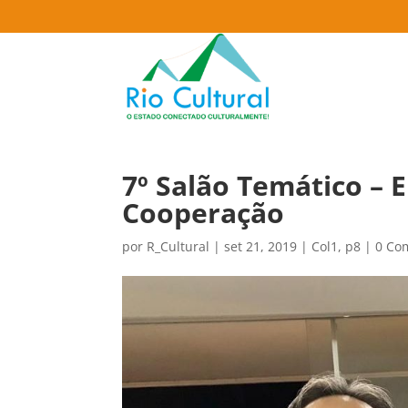
7º Salão Temático – 
Cooperação
por
R_Cultural
|
set 21, 2019
|
Col1
,
p8
|
0 Co