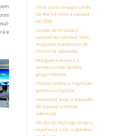
 bem
Série Ouro consagra União
de Maricá como a campeã
ores
de 2026
sul-
Unidos do Viradouro
ra e
campeã do Carnaval 2026,
enquanto Acadêmicos de
Niterói foi rebaixada
Mangueira encerra a
primeira noite desfiles
grupo especial
Portela celebra a negritude
gaúcha na Sapucaí
Imperatriz levou à Marquês
de Sapucaí o enredo
sobreLula
Do alto do Mulungu surge a
esperança: Lula, o operário