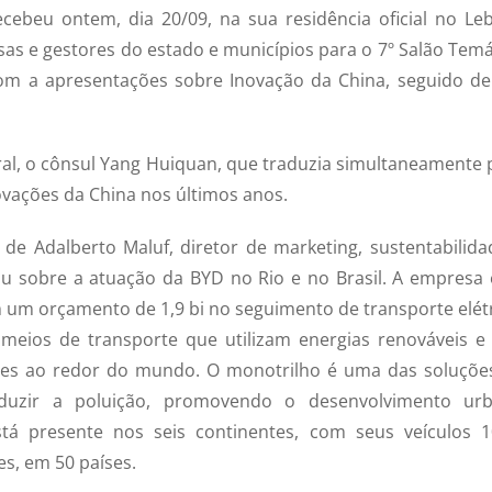
ecebeu ontem, dia 20/09, na sua residência oficial no Leb
rsas e gestores do estado e municípios para o 7º Salão Temá
om a apresentações sobre Inovação da China, seguido d
al, o cônsul Yang Huiquan, que traduzia simultaneamente 
vações da China nos últimos anos.
de Adalberto Maluf, diretor de marketing, sustentabilida
ou sobre a atuação da BYD no Rio e no Brasil. A empresa 
 um orçamento de 1,9 bi no seguimento de transporte elétr
meios de transporte que utilizam energias renováveis e
des ao redor do mundo. O monotrilho é uma das soluçõe
eduzir a poluição, promovendo o desenvolvimento ur
tá presente nos seis continentes, com seus veículos 
s, em 50 países.