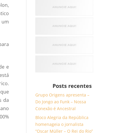
lon,
tico
e um
para
de e
está
ico.
Posts recentes
 que
Grupo Origens apresenta –
s da
Do Jongo ao Funk – Nossa
bano
Conexão é Ancestral
100%
Bloco Alegria da República
homenageia o jornalista
“Oscar Müller – O Rei do Rio”