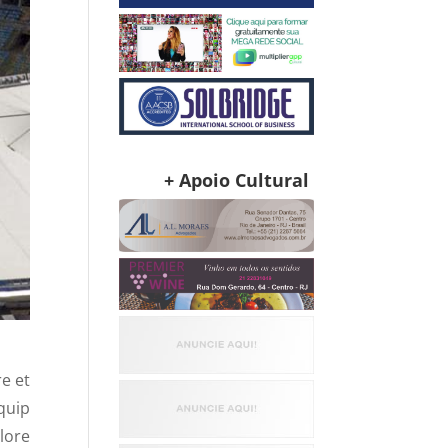
+ Apoio Cultural
e et
quip
lore