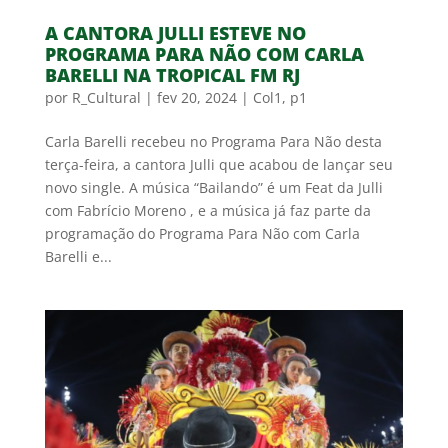
A CANTORA JULLI ESTEVE NO
PROGRAMA PARA NÃO COM CARLA
BARELLI NA TROPICAL FM RJ
por
R_Cultural
|
fev 20, 2024
|
Col1
,
p1
Carla Barelli recebeu no Programa Para Não desta
terça-feira, a cantora Julli que acabou de lançar seu
novo single. A música “Bailando” é um Feat da Julli
com Fabrício Moreno , e a música já faz parte da
programação do Programa Para Não com Carla
Barelli e...