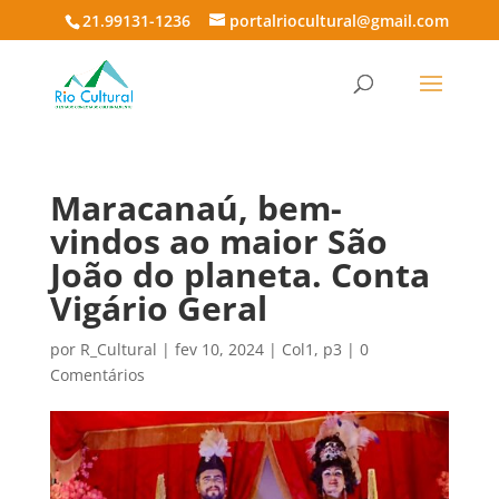
21.99131-1236
portalriocultural@gmail.com
Maracanaú, bem-
vindos ao maior São
João do planeta. Conta
Vigário Geral
por
R_Cultural
|
fev 10, 2024
|
Col1
,
p3
|
0
Comentários