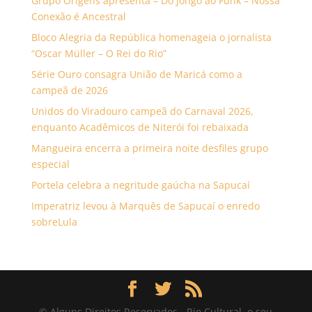
Grupo Origens apresenta – Do Jongo ao Funk – Nossa
Conexão é Ancestral
Bloco Alegria da República homenageia o jornalista
“Oscar Müller – O Rei do Rio”
Série Ouro consagra União de Maricá como a
campeã de 2026
Unidos do Viradouro campeã do Carnaval 2026,
enquanto Acadêmicos de Niterói foi rebaixada
Mangueira encerra a primeira noite desfiles grupo
especial
Portela celebra a negritude gaúcha na Sapucaí
Imperatriz levou à Marquês de Sapucaí o enredo
sobreLula
© Alguns Direitos Reservados - Rio Cultural, o seu