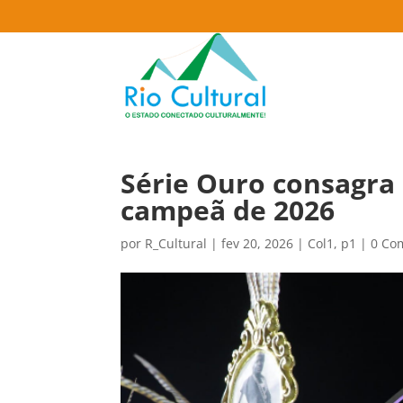
Série Ouro consagra
campeã de 2026
por
R_Cultural
|
fev 20, 2026
|
Col1
,
p1
|
0 Co