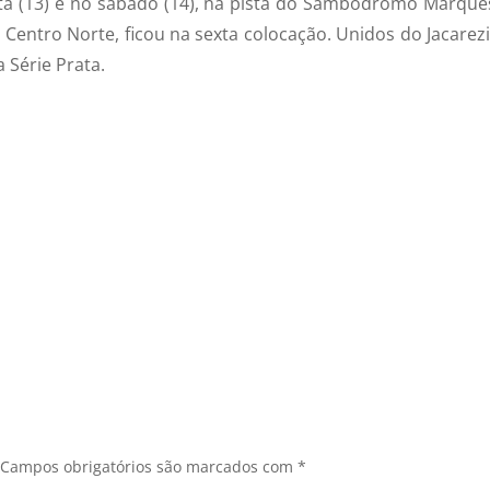
xta (13) e no sábado (14), na pista do Sambódromo Marquê
o Centro Norte, ficou na sexta colocação. Unidos do Jacarez
 Série Prata.
Campos obrigatórios são marcados com
*