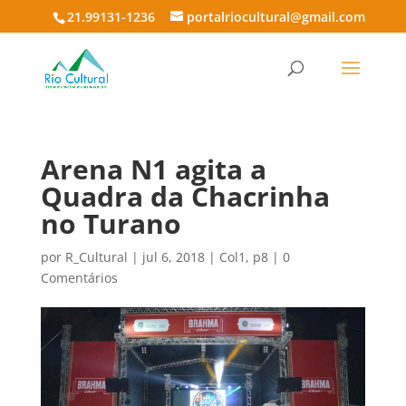
21.99131-1236
portalriocultural@gmail.com
Arena N1 agita a
Quadra da Chacrinha
no Turano
por
R_Cultural
|
jul 6, 2018
|
Col1
,
p8
|
0
Comentários