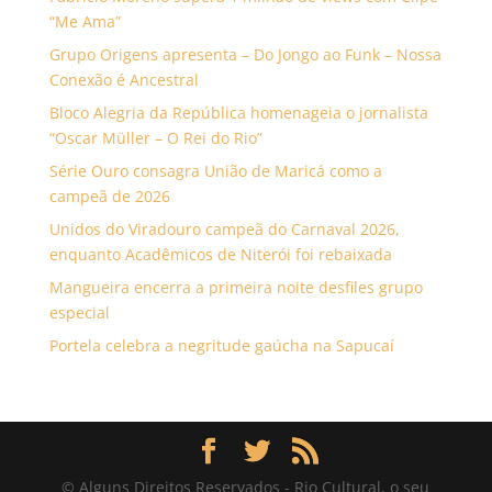
“Me Ama”
Grupo Origens apresenta – Do Jongo ao Funk – Nossa
Conexão é Ancestral
Bloco Alegria da República homenageia o jornalista
“Oscar Müller – O Rei do Rio”
Série Ouro consagra União de Maricá como a
campeã de 2026
Unidos do Viradouro campeã do Carnaval 2026,
enquanto Acadêmicos de Niterói foi rebaixada
Mangueira encerra a primeira noite desfiles grupo
especial
Portela celebra a negritude gaúcha na Sapucaí
© Alguns Direitos Reservados - Rio Cultural, o seu