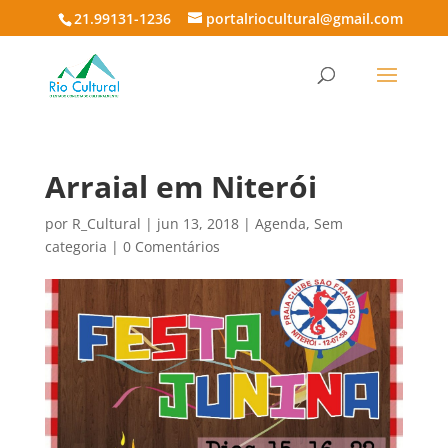
21.99131-1236
portalriocultural@gmail.com
Arraial em Niterói
por
R_Cultural
|
jun 13, 2018
|
Agenda
,
Sem
categoria
|
0 Comentários