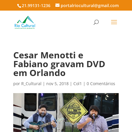
21.99131-1236
portalriocultural@gmail.com
Cesar Menotti e
Fabiano gravam DVD
em Orlando
por
R_Cultural
|
nov 5, 2018
|
Col1
|
0 Comentários