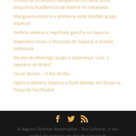
Unidos do Viradouro campeã do Carnaval 2026,
enquanto Acadêmicos de Niterói foi rebaixada
Mangueira encerra a primeira noite desfiles grupo
especial
Portela celebra a negritude gaúcha na Sapucaí
Imperatriz levou à Marquês de Sapucaí o enredo
sobreLula
Do alto do Mulungu surge a esperança: Lula, o
operário do Brasil”
Oscar Muller – O Rei do Rio
Fabrício Moreno Celebra o Funk Melody em Show na
Praça do Pacificador
© Alguns Direitos Reservados - Rio Cultural, o seu
portal de notícias do Rio de Janeiro RJ