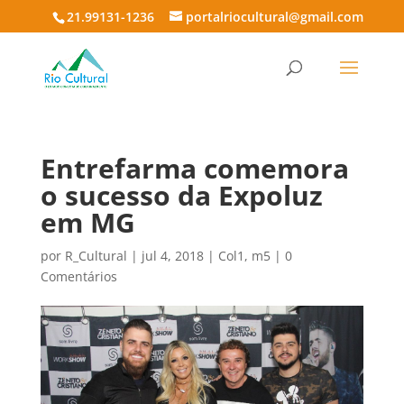
21.99131-1236
portalriocultural@gmail.com
Entrefarma comemora
o sucesso da Expoluz
em MG
por
R_Cultural
|
jul 4, 2018
|
Col1
,
m5
|
0
Comentários