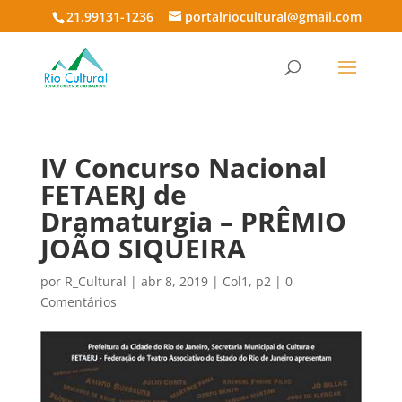
21.99131-1236
portalriocultural@gmail.com
IV Concurso Nacional
FETAERJ de
Dramaturgia – PRÊMIO
JOÃO SIQUEIRA
por
R_Cultural
|
abr 8, 2019
|
Col1
,
p2
|
0
Comentários