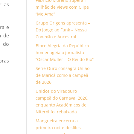
Fabrício Moreno supera 1
r as
milhão de views com Clipe
“Me Ama”
Grupo Origens apresenta –
ra e
Do Jongo ao Funk – Nossa
a de
Conexão é Ancestral
a do
Bloco Alegria da República
homenageia o jornalista
“Oscar Müller – O Rei do Rio”
oras
Série Ouro consagra União
de Maricá como a campeã
de 2026
Unidos do Viradouro
campeã do Carnaval 2026,
enquanto Acadêmicos de
Niterói foi rebaixada
Mangueira encerra a
primeira noite desfiles