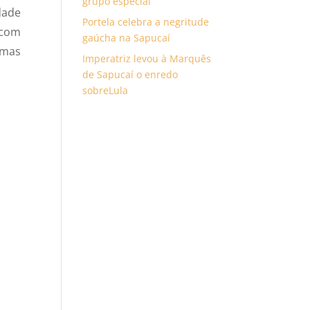
grupo especial
dade
Portela celebra a negritude
 com
gaúcha na Sapucaí
umas
Imperatriz levou à Marquês
de Sapucaí o enredo
sobreLula