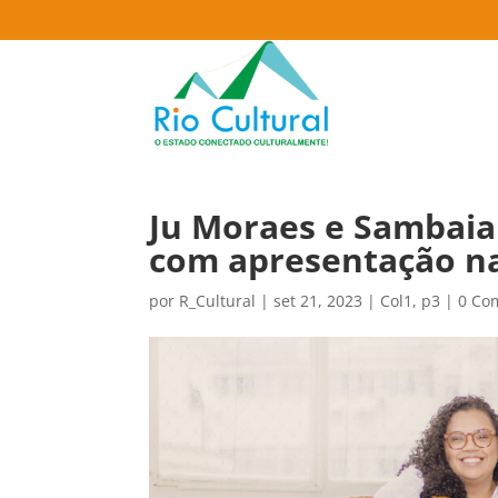
Ju Moraes e Sambai
com apresentação na
por
R_Cultural
|
set 21, 2023
|
Col1
,
p3
|
0 Co