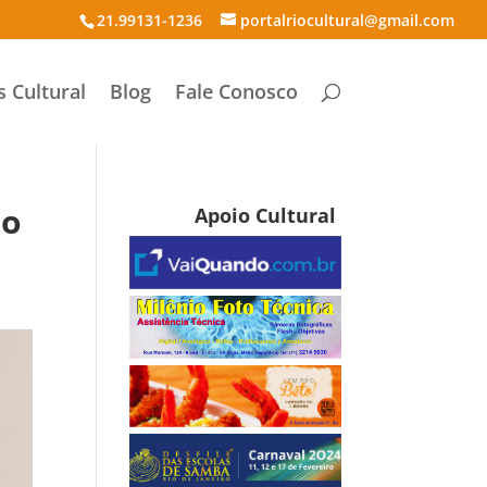
21.99131-1236
portalriocultural@gmail.com
s Cultural
Blog
Fale Conosco
io
Apoio Cultural