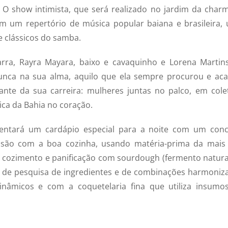
O show intimista, que será realizado no jardim da char
m um repertório de música popular baiana e brasileira,
e clássicos do samba.
uitarra, Rayra Mayara, baixo e cavaquinho e Lorena Martin
nunca na sua alma, aquilo que ela sempre procurou e ac
e da sua carreira: mulheres juntas no palco, em colet
ca da Bahia no coração.
entará um cardápio especial para a noite com um conc
usão com a boa cozinha, usando matéria-prima da mais 
e cozimento e panificação com sourdough (fermento natural
o de pesquisa de ingredientes e de combinações harmoniz
inâmicos e com a coquetelaria fina que utiliza insumo