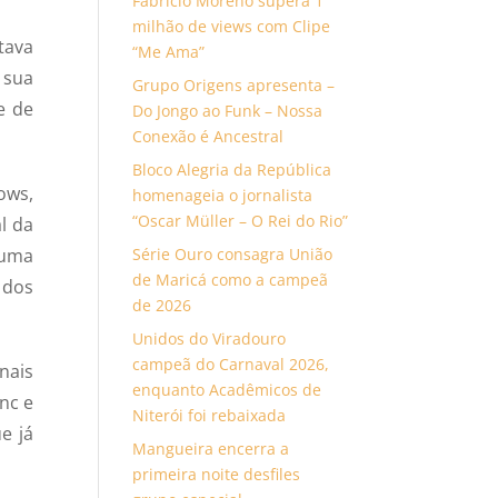
Fabrício Moreno supera 1
milhão de views com Clipe
tava
“Me Ama”
 sua
Grupo Origens apresenta –
e de
Do Jongo ao Funk – Nossa
Conexão é Ancestral
Bloco Alegria da República
ows,
homenageia o jornalista
“Oscar Müller – O Rei do Rio”
l da
 uma
Série Ouro consagra União
de Maricá como a campeã
 dos
de 2026
Unidos do Viradouro
campeã do Carnaval 2026,
nais
enquanto Acadêmicos de
nc e
Niterói foi rebaixada
 já
Mangueira encerra a
primeira noite desfiles