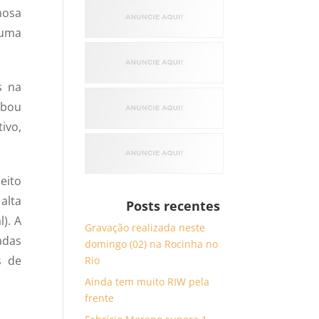
mosa
 uma
s na
abou
ivo,
eito
alta
Posts recentes
). A
Gravação realizada neste
adas
domingo (02) na Rocinha no
s de
Rio
Ainda tem muito RIW pela
frente