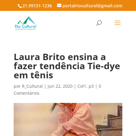
21.99131-1236
portalriocultural@gmail.com
Laura Brito ensina a
fazer tendência Tie-dye
em tênis
por
R_Cultural
|
jun 22, 2020
|
Col1
,
p3
|
0
Comentários