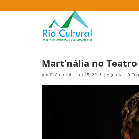
Mart’nália no Teatro
por
R_Cultural
|
jun 15, 2018
|
Agenda
|
0 Co