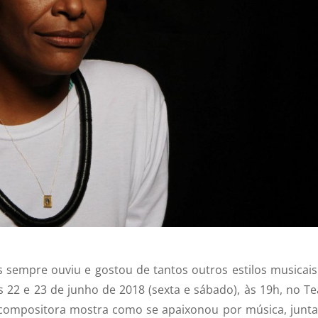
 sempre ouviu e gostou de tantos outros estilos musicais
 22 e 23 de junho de 2018 (sexta e sábado), às 19h, no Te
 compositora mostra como se apaixonou por música, junt