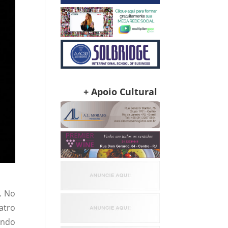
+ Apoio Cultural
. No
atro
ando