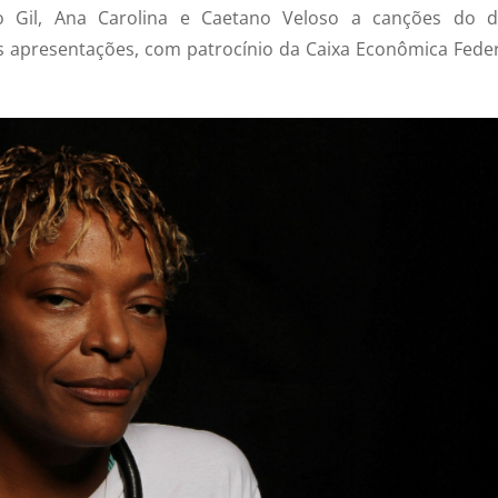
 Gil, Ana Carolina e Caetano Veloso a canções do d
apresentações, com patrocínio da Caixa Econômica Feder