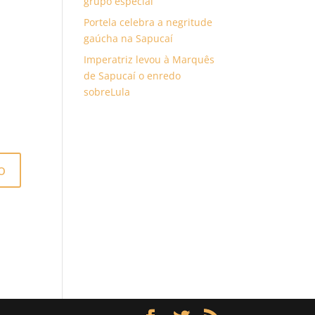
grupo especial
Portela celebra a negritude
gaúcha na Sapucaí
Imperatriz levou à Marquês
de Sapucaí o enredo
sobreLula