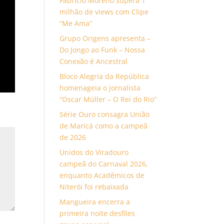
Fabrício Moreno supera 1
milhão de views com Clipe
“Me Ama”
Grupo Origens apresenta –
Do Jongo ao Funk – Nossa
Conexão é Ancestral
Bloco Alegria da República
homenageia o jornalista
“Oscar Müller – O Rei do Rio”
Série Ouro consagra União
de Maricá como a campeã
de 2026
Unidos do Viradouro
campeã do Carnaval 2026,
enquanto Acadêmicos de
Niterói foi rebaixada
Mangueira encerra a
primeira noite desfiles