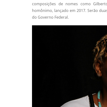
composições de nomes como Gilberto
homônimo, lançado em 2017. Serão duas 
do Governo Federal.