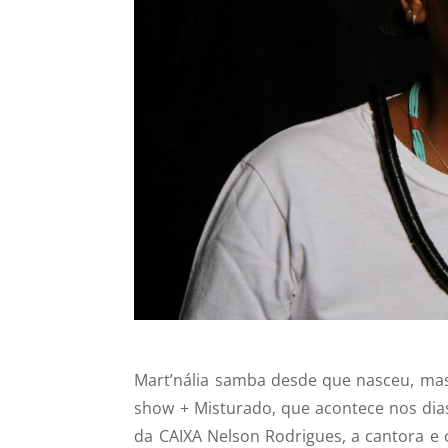
Mart’nália samba desde que nasceu, mas
show + Misturado, que acontece nos dias
da CAIXA Nelson Rodrigues, a cantora e