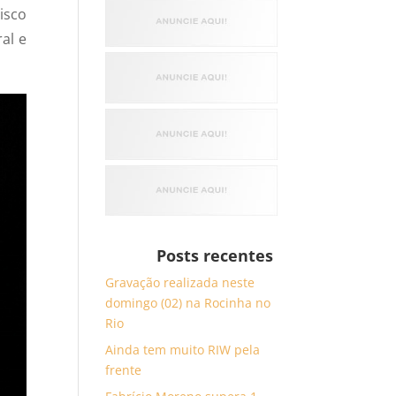
isco
al e
Posts recentes
Gravação realizada neste
domingo (02) na Rocinha no
Rio
Ainda tem muito RIW pela
frente