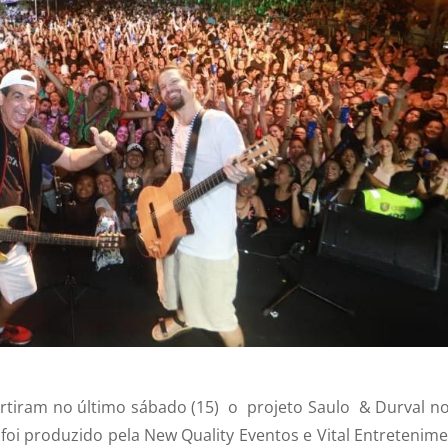
rtiram no último sábado (15) o projeto Saulo & Durval no
 foi produzido pela New Quality Eventos e Vital Entretenime