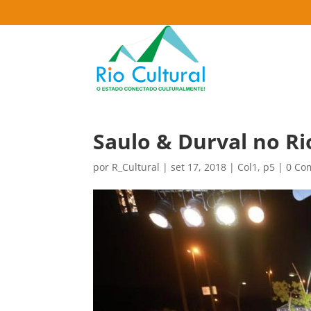
Saulo & Durval no Ri
por
R_Cultural
|
set 17, 2018
|
Col1
,
p5
|
0 Co