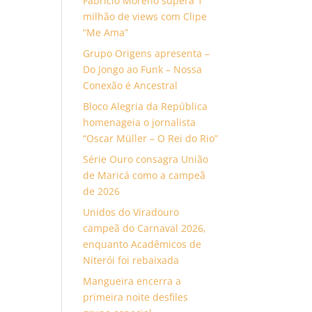
Fabrício Moreno supera 1
milhão de views com Clipe
“Me Ama”
Grupo Origens apresenta –
Do Jongo ao Funk – Nossa
Conexão é Ancestral
Bloco Alegria da República
homenageia o jornalista
“Oscar Müller – O Rei do Rio”
Série Ouro consagra União
de Maricá como a campeã
de 2026
Unidos do Viradouro
campeã do Carnaval 2026,
enquanto Acadêmicos de
Niterói foi rebaixada
Mangueira encerra a
primeira noite desfiles