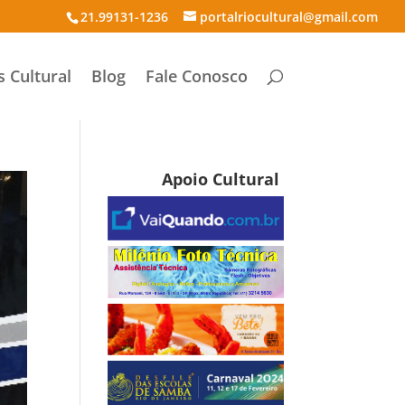
21.99131-1236
portalriocultural@gmail.com
s Cultural
Blog
Fale Conosco
Apoio Cultural