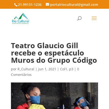
21.99131-1236
portalriocultural@gmail.com
Teatro Glaucio Gill
recebe o espetáculo
Muros do Grupo Código
por
R_Cultural
|
jun 1, 2021
|
Col1
,
p3
|
0
Comentários