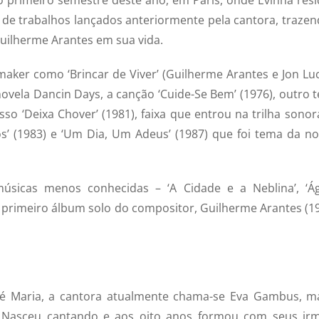
de trabalhos lançados anteriormente pela cantora, trazen
Guilherme Arantes em sua vida.
aker como ‘Brincar de Viver’ (Guilherme Arantes e Jon Luc
novela Dancin Days, a canção ‘Cuide-Se Bem’ (1976), outro 
sso ‘Deixa Chover’ (1981), faixa que entrou na trilha sonor
nhos’ (1983) e ‘Um Dia, Um Adeus’ (1987) que foi tema da no
músicas menos conhecidas – ‘A Cidade e a Neblina’, ‘Á
 primeiro álbum solo do compositor, Guilherme Arantes (19
é Maria, a cantora atualmente chama-se Eva Gambus, m
 Nasceu cantando e aos oito anos formou com seus ir