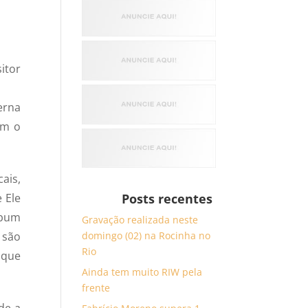
itor
erna
om o
ais,
 Ele
Posts recentes
lbum
Gravação realizada neste
 são
domingo (02) na Rocinha no
Rio
 que
Ainda tem muito RIW pela
frente
de a