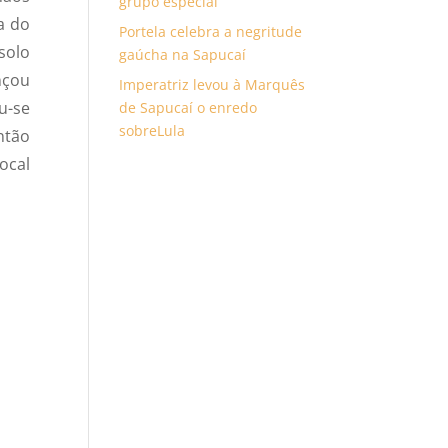
grupo especial
a do
Portela celebra a negritude
solo
gaúcha na Sapucaí
nçou
Imperatriz levou à Marquês
u-se
de Sapucaí o enredo
sobreLula
ntão
ocal