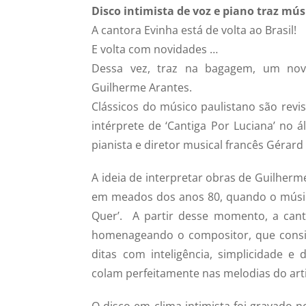
Disco intimista de voz e piano traz mú
A cantora Evinha está de volta ao Brasil!
E volta com novidades …
Dessa vez, traz na bagagem, um nov
Guilherme Arantes.
Clássicos do músico paulistano são revi
intérprete de ‘Cantiga Por Luciana’ no
pianista e diretor musical francês Géra
A ideia de interpretar obras de Guilherm
em meados dos anos 80, quando o músic
Quer’. A partir desse momento, a can
homenageando o compositor, que consid
ditas com inteligência, simplicidade e
colam perfeitamente nas melodias do artis
O disco em clima intimista foi gravado n