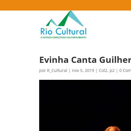
Evinha Canta Guilhe
por
R_Cultural
|
nov 5, 2019
|
Col2
,
p2
|
0 Com