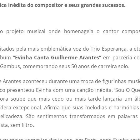
sica inédita do compositor e seus grandes sucessos.
o projeto musical onde homenageia o cantor compos
sitados pela mais emblemática voz do Trio Esperança, a et
 álbum
“Evinha Canta Guilherme Arantes”
em parceria c
rd Gambus, comemorando seus 50 anos de carreira solo.
e Arantes aconteceu durante uma troca de figurinhas music
o presenteou Evinha com uma canção inédita, ‘Sou O Que
tora soube que mais cedo ou mais tarde lançaria um á
era excepcional. Afirma que suas melodias e harmonias
 delicadeza. São sentimentos transformados em palavras
ta, sem filtro.
o primeiro semestre deste ano, em Paris, onde Evinha resi