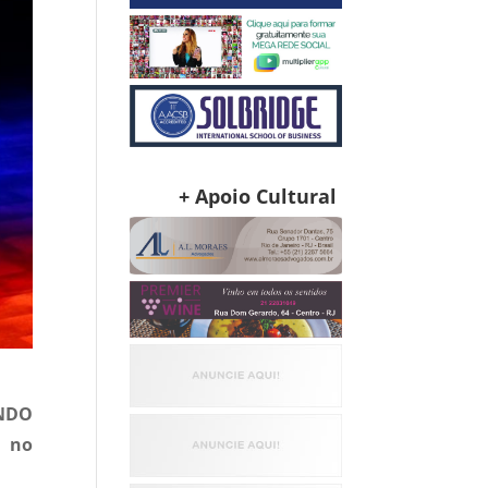
+ Apoio Cultural
NDO
e no