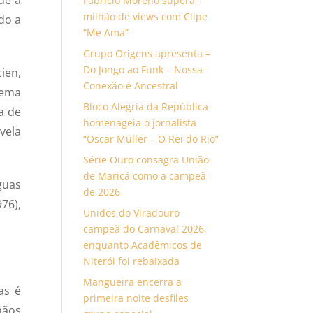
Fabrício Moreno supera 1
milhão de views com Clipe
do a
“Me Ama”
Grupo Origens apresenta –
Do Jongo ao Funk – Nossa
ien,
Conexão é Ancestral
tema
Bloco Alegria da República
a de
homenageia o jornalista
vela
“Oscar Müller – O Rei do Rio”
Série Ouro consagra União
de Maricá como a campeã
guas
de 2026
76),
Unidos do Viradouro
campeã do Carnaval 2026,
enquanto Acadêmicos de
Niterói foi rebaixada
Mangueira encerra a
as é
primeira noite desfiles
mãos