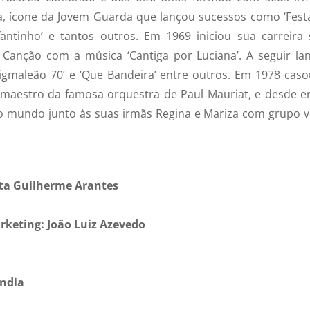
ça, ícone da Jovem Guarda que lançou sucessos como ‘Fest
efantinho’ e tantos outros. Em 1969 iniciou sua carreira 
a Canção com a música ‘Cantiga por Luciana’. A seguir la
Pigmaleão 70’ e ‘Que Bandeira’ entre outros. Em 1978 caso
maestro da famosa orquestra de Paul Mauriat, e desde e
 o mundo junto às suas irmãs Regina e Mariza com grupo v
.
ta Guilherme Arantes
rketing: João Luiz Azevedo
ândia