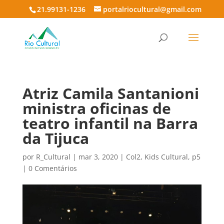
21.99131-1236
portalriocultural@gmail.com
Atriz Camila Santanioni
ministra oficinas de
teatro infantil na Barra
da Tijuca
por
R_Cultural
|
mar 3, 2020
|
Col2
,
Kids Cultural
,
p5
|
0 Comentários