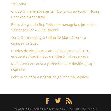
“Me Ama”
Grupo Origens apresenta – Do Jongo ao Funk – Nossa
Conexão é Ancestral
Bloco Alegria da República homenageia o jornalista
“Oscar Müller – O Rei do Rio”
Série Ouro consagra União de Maricá como a
campeã de 2026
Unidos do Viradouro campeã do Carnaval 2026,
enquanto Acadêmicos de Niterói foi rebaixada
Mangueira encerra a primeira noite desfiles grupo
especial
Portela celebra a negritude gaúcha na Sapucaí
© Alguns Direitos Reservados - Rio Cultural, o seu