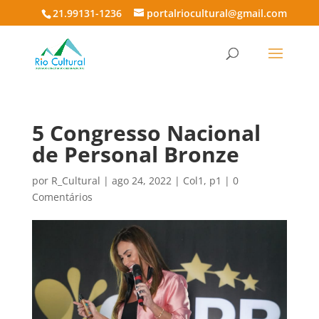
21.99131-1236
portalriocultural@gmail.com
5 Congresso Nacional
de Personal Bronze
por
R_Cultural
|
ago 24, 2022
|
Col1
,
p1
|
0
Comentários