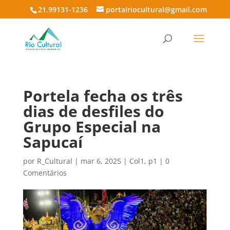
21.99131-1236
portalriocultural@gmail.com
Portela fecha os três
dias de desfiles do
Grupo Especial na
Sapucaí
por
R_Cultural
|
mar 6, 2025
|
Col1
,
p1
|
0
Comentários