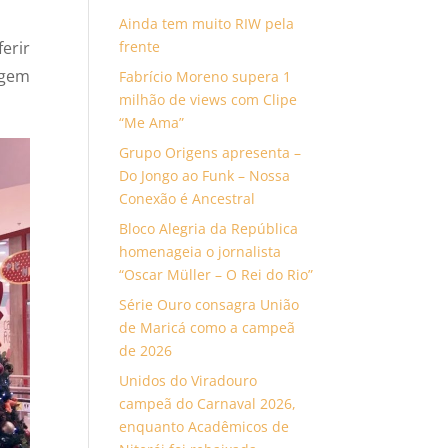
Ainda tem muito RIW pela
erir
frente
agem
Fabrício Moreno supera 1
milhão de views com Clipe
“Me Ama”
Grupo Origens apresenta –
Do Jongo ao Funk – Nossa
Conexão é Ancestral
Bloco Alegria da República
homenageia o jornalista
“Oscar Müller – O Rei do Rio”
Série Ouro consagra União
de Maricá como a campeã
de 2026
Unidos do Viradouro
campeã do Carnaval 2026,
enquanto Acadêmicos de