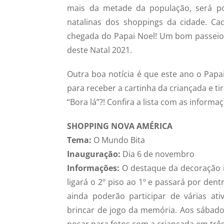
mais da metade da população, será pos
natalinas dos shoppings da cidade. C
chegada do Papai Noel! Um bom passeio p
deste Natal 2021.
Outra boa notícia é que este ano o Papa
para receber a cartinha da criançada e tir
“Bora lá”?! Confira a lista com as infor
SHOPPING NOVA AMÉRICA
Tema:
O Mundo Bita
Inauguração:
Dia 6 de novembro
Informações:
O destaque da decoração i
ligará o 2º piso ao 1º e passará por den
ainda poderão participar de várias at
brincar de jogo da memória. Aos sábad
posar para fotos com a criançada em três