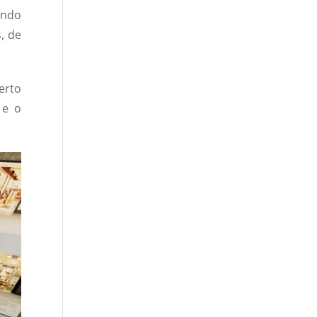
undo
, de
erto
 e o