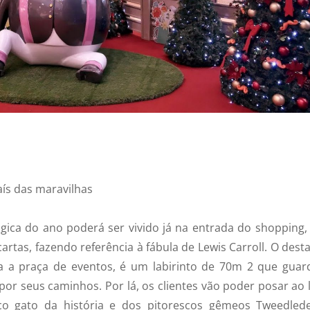
ís das maravilhas
ica do ano poderá ser vivido já na entrada do shopping,
artas, fazendo referência à fábula de Lewis Carroll. O dest
a a praça de eventos, é um labirinto de 70m 2 que guar
or seus caminhos. Por lá, os clientes vão poder posar ao 
co gato da história e dos pitorescos gêmeos Tweedled