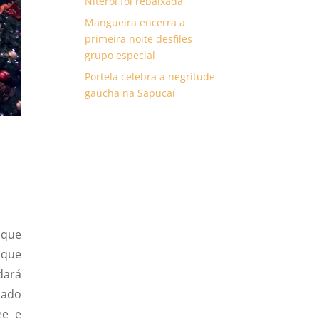
Niterói foi rebaixada
Mangueira encerra a
primeira noite desfiles
grupo especial
Portela celebra a negritude
gaúcha na Sapucaí
 que
aque
dará
lado
ee e