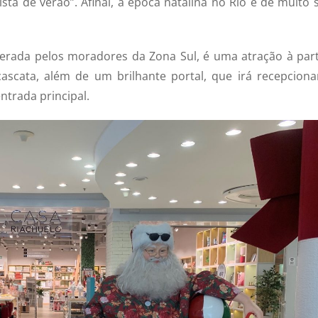
sta de verão”. Afinal, a época natalina no Rio é de muito s
erada pelos moradores da Zona Sul, é uma atração à part
scata, além de um brilhante portal, que irá recepciona
ntrada principal.