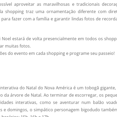
sível aproveitar as maravilhosas e tradicionais decora
ada shopping traz uma ornamentação diferente com dire
ara fazer com a família e garantir lindas fotos de record
i Noel estará de volta presencialmente em todos os shopp
ar muitas fotos.
mações do evento em cada shopping e programe seu passeio!
nterativa do Natal do Nova América é um tobogã gigante,
tro da árvore de Natal. Ao terminar de escorregar, os pequ
ividades interativas, como se aventurar num balão voad
os e domingos, o simpático personagem bigodudo também
 horários: 15h, 16h e 17h.