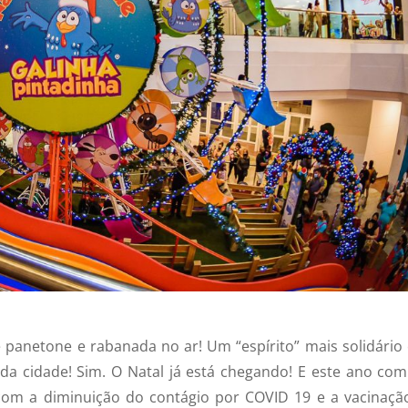
 panetone e rabanada no ar! Um “espírito” mais solidário 
a cidade! Sim. O Natal já está chegando! E este ano co
om a diminuição do contágio por COVID 19 e a vacinaçã