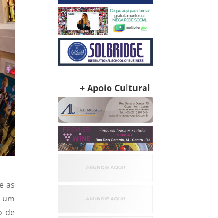
+ Apoio Cultural
e as
m um
o de