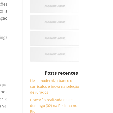
ções
to a
ação
ings
Posts recentes
Liesa moderniza banco de
 que
currículos e inova na seleção
enos
de jurados
or e
Gravação realizada neste
 vai
domingo (02) na Rocinha no
Rio