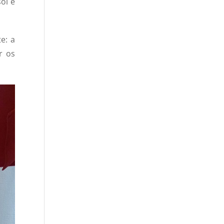
ol e
e: a
r os