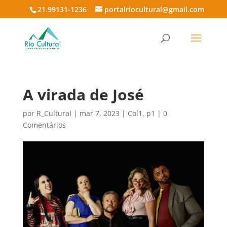
21.99131-1236
portalriocultural@gmail.com
A virada de José
por
R_Cultural
|
mar 7, 2023
|
Col1
,
p1
|
0
Comentários