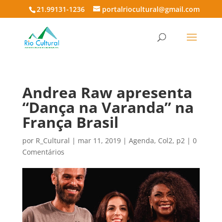
21.99131-1236
portalriocultural@gmail.com
Andrea Raw apresenta
“Dança na Varanda” na
França Brasil
por
R_Cultural
|
mar 11, 2019
|
Agenda
,
Col2
,
p2
|
0
Comentários