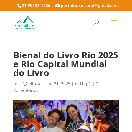
21.99131-1236
portalriocultural@gmail.com
Bienal do Livro Rio 2025
e Rio Capital Mundial
do Livro
por
R_Cultural
|
jun 21, 2025
|
Col1
,
p1
|
0
Comentários