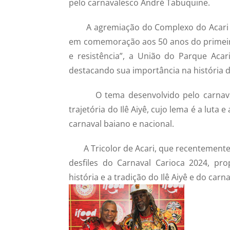
pelo carnavalesco André Tabuquine.
A agremiação do Complexo do Acari ap
em comemoração aos 50 anos do primeiro b
e resistência”, a União do Parque Aca
destacando sua importância na história do
O tema desenvolvido pelo carnavale
trajetória do Ilê Aiyê, cujo lema é a luta
carnaval baiano e nacional.
A Tricolor de Acari, que recentemente as
desfiles do Carnaval Carioca 2024, p
história e a tradição do Ilê Aiyê e do car