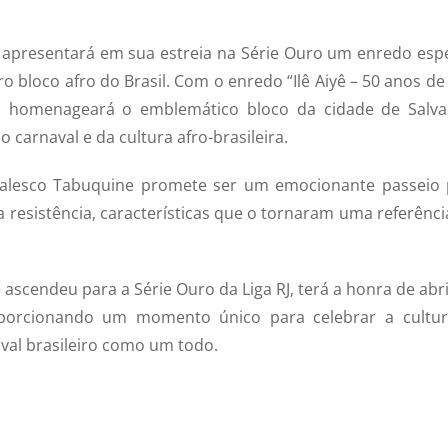
resentará em sua estreia na Série Ouro um enredo espe
loco afro do Brasil. Com o enredo “Ilê Aiyê – 50 anos de 
ri homenageará o emblemático bloco da cidade de Salva
 carnaval e da cultura afro-brasileira.
sco Tabuquine promete ser um emocionante passeio 
 e a resistência, características que o tornaram uma referênc
cendeu para a Série Ouro da Liga RJ, terá a honra de abri
roporcionando um momento único para celebrar a cultur
naval brasileiro como um todo.