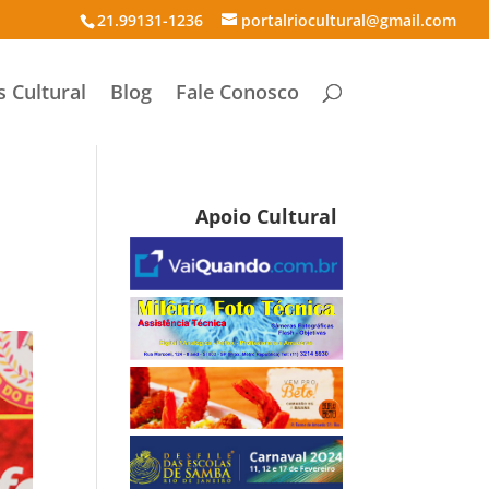
21.99131-1236
portalriocultural@gmail.com
s Cultural
Blog
Fale Conosco
Apoio Cultural