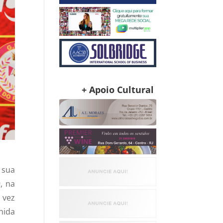
+ Apoio Cultural
 sua
, na
 vez
nida