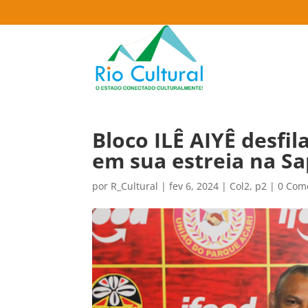
Bloco ILÊ AIYÊ desfi
em sua estreia na Sa
por
R_Cultural
|
fev 6, 2024
|
Col2
,
p2
|
0 Com