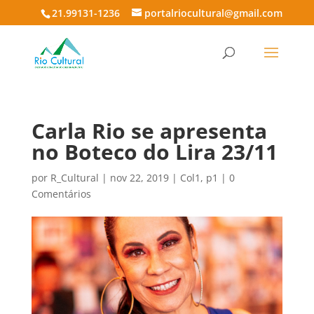
21.99131-1236
portalriocultural@gmail.com
Carla Rio se apresenta
no Boteco do Lira 23/11
por
R_Cultural
|
nov 22, 2019
|
Col1
,
p1
|
0
Comentários