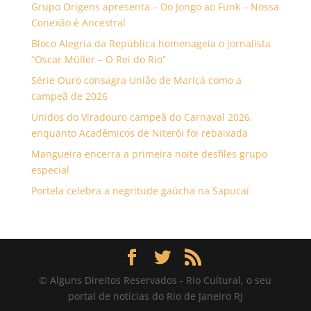
Grupo Origens apresenta – Do Jongo ao Funk – Nossa
Conexão é Ancestral
Bloco Alegria da República homenageia o jornalista
“Oscar Müller – O Rei do Rio”
Série Ouro consagra União de Maricá como a
campeã de 2026
Unidos do Viradouro campeã do Carnaval 2026,
enquanto Acadêmicos de Niterói foi rebaixada
Mangueira encerra a primeira noite desfiles grupo
especial
Portela celebra a negritude gaúcha na Sapucaí
© Alguns Direitos Reservados - Rio Cultural, o seu
portal de notícias do Rio de Janeiro RJ