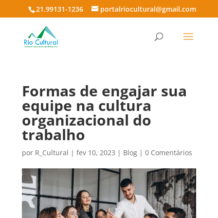
21.99131-1236
portalriocultural@gmail.com
Formas de engajar sua
equipe na cultura
organizacional do
trabalho
por
R_Cultural
|
fev 10, 2023
|
Blog
|
0 Comentários