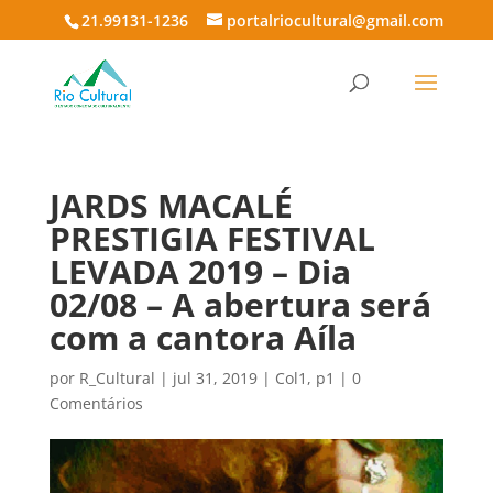
21.99131-1236
portalriocultural@gmail.com
JARDS MACALÉ
PRESTIGIA FESTIVAL
LEVADA 2019 – Dia
02/08 – A abertura será
com a cantora Aíla
por
R_Cultural
|
jul 31, 2019
|
Col1
,
p1
|
0
Comentários