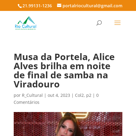
21.99131-1236
portalriocultural@gmail.com
Musa da Portela, Alice
Alves brilha em noite
de final de samba na
Viradouro
por
R_Cultural
|
out 4, 2023
|
Col2
,
p2
|
0
Comentários