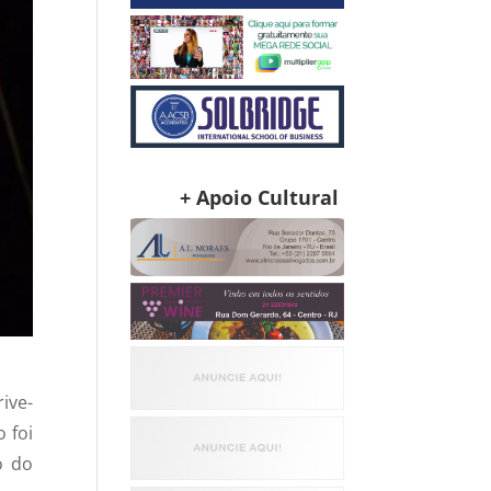
+ Apoio Cultural
ive-
 foi
o do