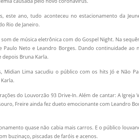
demia causada pelo novo coronavírus.
es, este ano, tudo aconteceu no estacionamento da Jeun
do Rio de Janeiro.
o som de música eletrônica com do Gospel Night. Na sequên
de Paulo Neto e Leandro Borges. Dando continuidade ao 
e depois Bruna Karla.
 Midian Lima sacudiu o público com os hits Jó e Não Pa
Karla.
ações do Louvorzão 93 Drive-In. Além de cantar: A Igreja 
ouro, Freire ainda fez dueto emocionante com Leandro Bo
ionamento quase não cabia mais carros. E o público louvan
om buzinaço, piscadas de faróis e acenos.