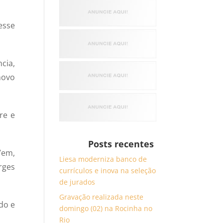
esse
cia,
novo
re e
Posts recentes
Vem,
Liesa moderniza banco de
rges
currículos e inova na seleção
de jurados
Gravação realizada neste
do e
domingo (02) na Rocinha no
Rio