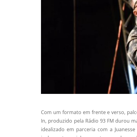
Com um formato em frente e verso, palco
In, produzido pela Rádio 93 FM durou ma
idealizado em parceria com a Juanesse