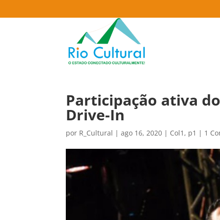
Participação ativa d
Drive-In
por
R_Cultural
|
ago 16, 2020
|
Col1
,
p1
|
1 Co