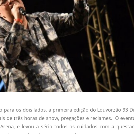
 para os dois lados, a primeira edição do Louvorzão 93 Dr
is de três horas de show, pregações e reclames.
O evento
 Arena, e levou a sério todos os cuidados com a questã