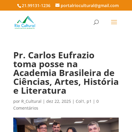
21.99131-1236
portalriocultural@gmail.com
Pr. Carlos Eufrazio
toma posse na
Academia Brasileira de
Ciências, Artes, História
e Literatura
por
R_Cultural
|
dez 22, 2025
|
Col1
,
p1
|
0
Comentários