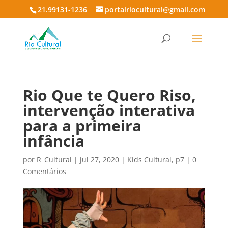
21.99131-1236
portalriocultural@gmail.com
Rio Que te Quero Riso,
intervenção interativa
para a primeira
infância
por
R_Cultural
|
jul 27, 2020
|
Kids Cultural
,
p7
|
0
Comentários