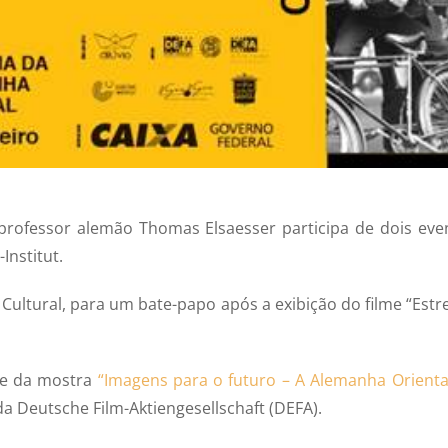
 professor alemão Thomas Elsaesser participa de dois eve
Institut.
a Cultural, para um bate-papo após a exibição do filme “Estr
te da mostra
“Imagens para o futuro – A Alemanha Orienta
a Deutsche Film-Aktiengesellschaft (DEFA).