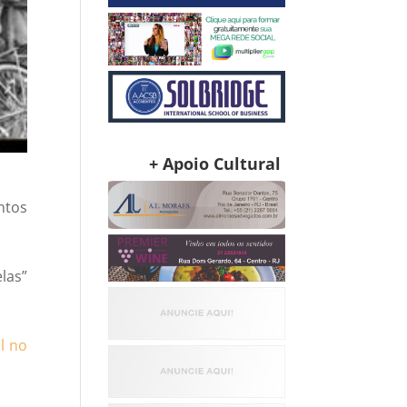
+ Apoio Cultural
ntos
elas”
l no