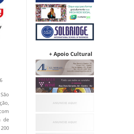
+ Apoio Cultural
26
 São
ção,
 com
a de
 200