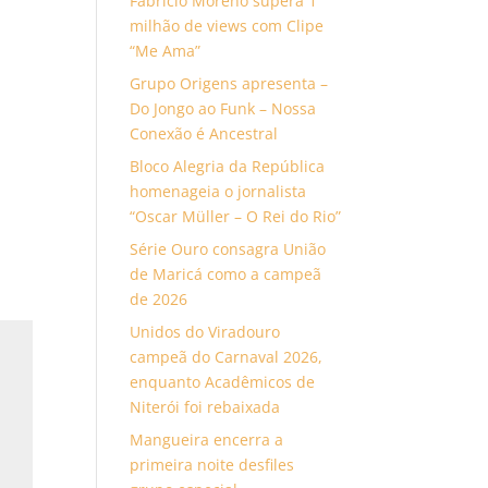
Fabrício Moreno supera 1
milhão de views com Clipe
“Me Ama”
Grupo Origens apresenta –
Do Jongo ao Funk – Nossa
Conexão é Ancestral
Bloco Alegria da República
homenageia o jornalista
“Oscar Müller – O Rei do Rio”
Série Ouro consagra União
de Maricá como a campeã
de 2026
Unidos do Viradouro
campeã do Carnaval 2026,
enquanto Acadêmicos de
Niterói foi rebaixada
Mangueira encerra a
primeira noite desfiles