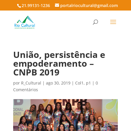
21.99131-1236
portalriocultural@gmail.com
União, persistência e
empoderamento –
CNPB 2019
por
R_Cultural
|
ago 30, 2019
|
Col1
,
p1
|
0
Comentários