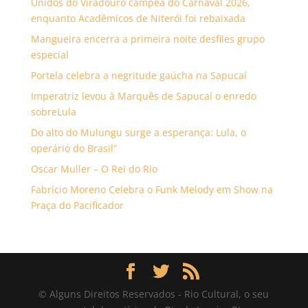
Unidos do Viradouro campeã do Carnaval 2026,
enquanto Acadêmicos de Niterói foi rebaixada
Mangueira encerra a primeira noite desfiles grupo
especial
Portela celebra a negritude gaúcha na Sapucaí
Imperatriz levou à Marquês de Sapucaí o enredo
sobreLula
Do alto do Mulungu surge a esperança: Lula, o
operário do Brasil”
Oscar Muller – O Rei do Rio
Fabrício Moreno Celebra o Funk Melody em Show na
Praça do Pacificador
© Alguns Direitos Reservados - Rio Cultural, o seu