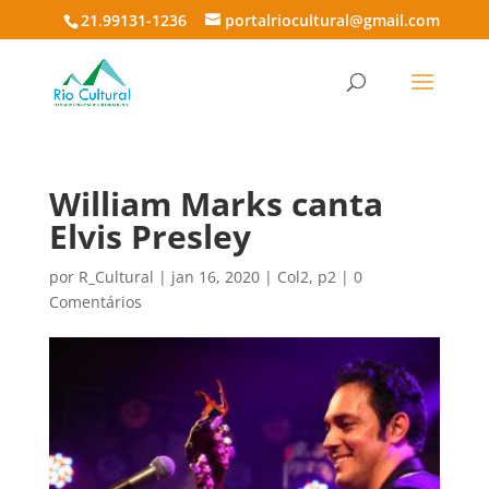
21.99131-1236
portalriocultural@gmail.com
William Marks canta
Elvis Presley
por
R_Cultural
|
jan 16, 2020
|
Col2
,
p2
|
0
Comentários