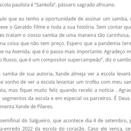
scola paulista é “Sankofa”, pássaro sagrado africano.
Paulo que eu tenho a oportunidade de assinar um samba,
teve o Geraldo Filme e toda a sua história. Sem contar qu
les tratam o nosso samba de uma maneira tão carinhosa,
ma coisa que não tem preço. Espero que a pandemia ter
one na Avenida, que é o passo mais importante. Agradeço m
io Russo, que é um compositor supercampeão”, diz o sambi
amba de sua autoria, Xande almeja ver a escola levant
se sonho de ver a escola levantar um troféu com meu sa
ta, mas fiquei muito feliz quando recebi a notícia . Agra
os segmentos da escola e em especial os parceiros. É Deus
omenta Xande de Pilares.
 semifinal do Salgueiro, que acontece dia 4 de setembro, 
-enredo 2022 da escola do coração. Caso ele vença, se