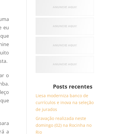
 uma
e eu
 que
mine
uito
sta.
ar o
mba.
Posts recentes
deço
Liesa moderniza banco de
 que
currículos e inova na seleção
de jurados
Gravação realizada neste
para
domingo (02) na Rocinha no
rá a
Rio