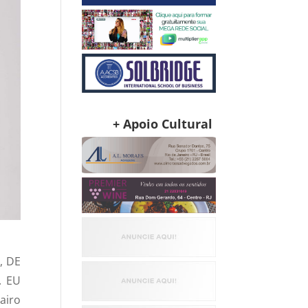
+ Apoio Cultural
, DE
. EU
airo