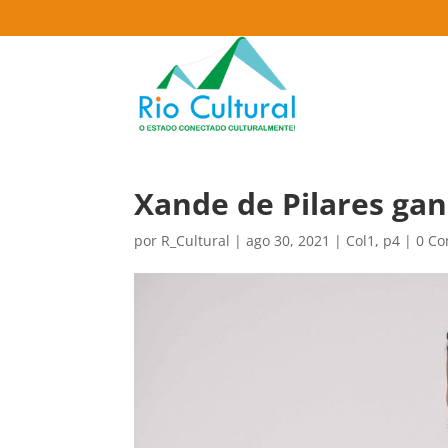
Xande de Pilares ga
por
R_Cultural
|
ago 30, 2021
|
Col1
,
p4
|
0 Co