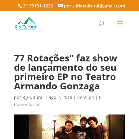
21.99131-1236
portalriocultural@gmail.com
77 Rotações” faz show
de lançamento do seu
primeiro EP no Teatro
Armando Gonzaga
por
R_Cultural
|
ago 2, 2019
|
Col2
,
p4
|
0
Comentários