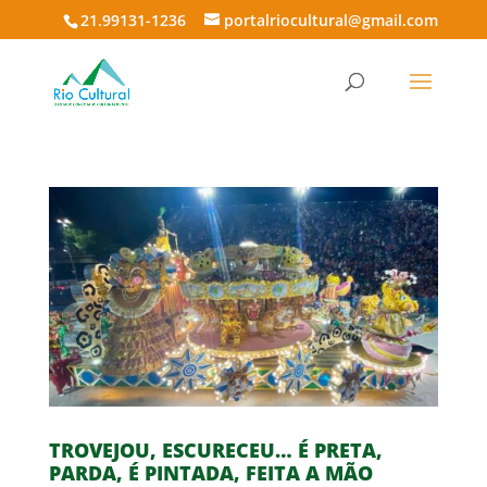
21.99131-1236
portalriocultural@gmail.com
TROVEJOU, ESCURECEU… É PRETA,
PARDA, É PINTADA, FEITA A MÃO